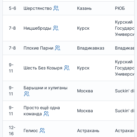
5-6
Шерстянство
Казань
РЮБ
Курский
7-8
Ницшеброды
Курск
Государс
Университ
7-8
Плохие Парни
Владикавказ
Владикав
Курский
9-
Шесть Без Козыря
Курск
Государс
11
Университ
9-
Барышни и хулиганы
Москва
Suckin' die
11
9-
Просто ещё одна
Москва
Suckin' die
11
команда
12-
Гелиос
Астрахань
Астрахан
16