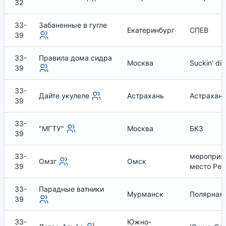
32
33-
Забаненные в гугле
Екатеринбург
СПЕВ
39
33-
Правила дома сидра
Москва
Suckin' die
39
33-
Дайте укулеле
Астрахань
Астрахан
39
33-
"МГТУ"
Москва
БКЗ
39
33-
мероприя
Омзг
Омск
39
место Рес
33-
Парадные ватники
Мурманск
Полярная 
39
33-
Южно-