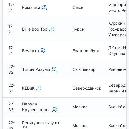
17-
мероприя
Ромашка
Омск
21
место Рес
Курский
17-
Billie Bob Top
Курск
Государс
21
Университ
17-
ДК им. И. 
Вечёрка
Екатеринбург
21
Окунева
22-
Тигры Разума
Сыктывкар
Револьт-ц
32
22-
Северодви
КЕБиК
Северодвинск
32
Чёрный к
22-
Паруса
Москва
Suckin' die
32
Крузенштерна
22-
Реситуасексулузон
Москва
Suckin' die
32