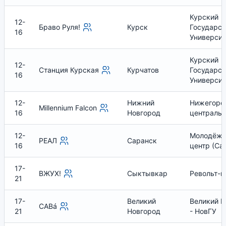
Курский
12-
Браво Руля!
Курск
Государс
16
Университ
Курский
12-
Станция Курская
Курчатов
Государс
16
Университ
12-
Нижний
Нижегоро
Millennium Falcon
16
Новгород
центральн
12-
Молодёж
РЕАЛ
Саранск
16
центр (Са
17-
ВЖУХ!
Сыктывкар
Револьт-ц
21
17-
Великий
Великий Н
САВá
21
Новгород
- НовГУ