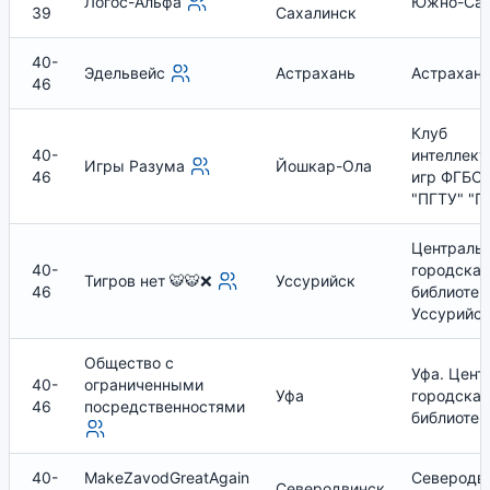
Логос-Альфа
Южно-Сах
39
Сахалинск
40-
Эдельвейс
Астрахань
Астрахан
46
Клуб
40-
интеллект
Игры Разума
Йошкар-Ола
46
игр ФГБО
"ПГТУ" "П
Централь
40-
городская
Тигров нет 🐯🐯❌
Уссурийск
46
библиотек
Уссурийс
Общество с
Уфа. Цент
40-
ограниченными
Уфа
городская
46
посредственностями
библиотек
40-
MakeZavodGreatAgain
Северодви
Северодвинск