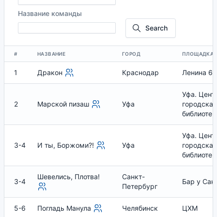
Название команды
Search
#
НАЗВАНИЕ
ГОРОД
ПЛОЩАДКА
1
Дракон
Краснодар
Ленина 65
Уфа. Цент
2
Марской пизаш
Уфа
городская
библиотек
Уфа. Цент
3-4
И ты, Боржоми?!
Уфа
городская
библиотек
Шевелись, Плотва!
Санкт-
3-4
Бар у Сан
Петербург
5-6
Погладь Манула
Челябинск
ЦХМ