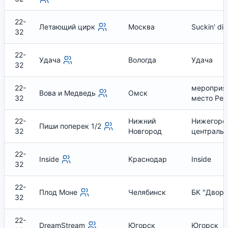
22-
Летающий цирк
Москва
Suckin' die
32
22-
Удача
Вологда
Удача
32
22-
мероприя
Вова и Медведь
Омск
32
место Рес
22-
Нижний
Нижегоро
Пиши поперек 1/2
32
Новгород
центральн
22-
Inside
Краснодар
Inside
32
22-
Плод Моне
Челябинск
БК "Дворе
32
22-
DreamStream
Югорск
Югорск