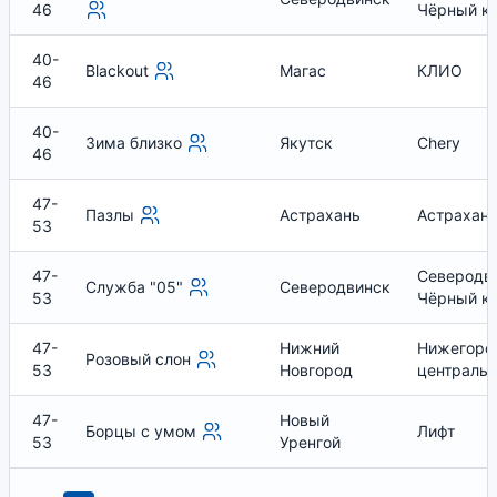
46
Чёрный к
40-
Blackout
Магас
КЛИО
46
40-
Зима близко
Якутск
Chery
46
47-
Пазлы
Астрахань
Астрахан
53
47-
Северодви
Служба "05"
Северодвинск
53
Чёрный к
47-
Нижний
Нижегоро
Розовый слон
53
Новгород
центральн
47-
Новый
Борцы с умом
Лифт
53
Уренгой