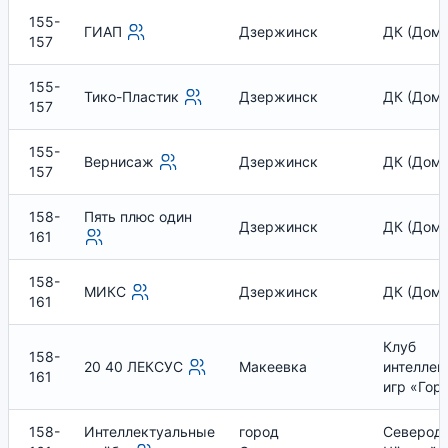
155-
ГИАП
Дзержинск
ДК (Дом 
157
155-
Тико-Пластик
Дзержинск
ДК (Дом 
157
155-
Вернисаж
Дзержинск
ДК (Дом 
157
158-
Пять плюс один
Дзержинск
ДК (Дом 
161
158-
МИКС
Дзержинск
ДК (Дом 
161
Клуб
158-
20 40 ЛЕКСУС
Макеевка
интеллек
161
игр «Гор
158-
Интеллектуальные
город
Северодв