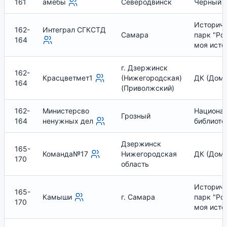
161
амёбы
Северодвинск
Чёрный 
Историч
162-
Интеграл СГКСТД
Самара
парк "Ро
164
моя исто
г. Дзержинск
162-
Красцветмет1
(Нижегородская)
ДК (Дом 
164
(Приволжский)
162-
Министерсво
Национа
Грозный
164
ненужных дел
библиоте
Дзержинск
165-
Команда№17
Нижегородская
ДК (Дом 
170
область
Историч
165-
Камыши
г. Самара
парк "Ро
170
моя исто