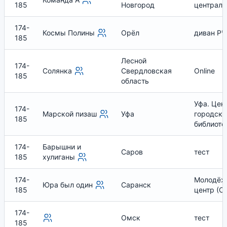
185
Новгород
централь
174-
Космы Полины
Орёл
диван РЧ
185
Лесной
174-
Солянка
Свердловская
Online
185
область
Уфа. Цен
174-
Марской пизаш
Уфа
городска
185
библиоте
174-
Барышни и
Саров
тест
185
хулиганы
174-
Молодёж
Юра был один
Саранск
185
центр (С
174-
Омск
тест
185