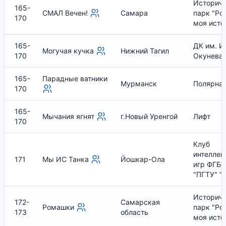
Историч
165-
СМАЛ Вечен!
Самара
парк "Ро
170
моя исто
165-
ДК им. И.
Могучая кучка
Нижний Тагил
170
Окунева
165-
Парадные ватники
Мурманск
Полярная
170
165-
Мычания ягнят
г.Новый Уренгой
Лифт
170
Клуб
интеллек
171
Мы ИС Танка
Йошкар-Ола
игр ФГБ
"ПГТУ" "
Историч
172-
Самарская
Ромашки
парк "Ро
173
область
моя исто