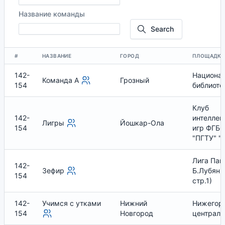
Название команды
Search
#
НАЗВАНИЕ
ГОРОД
ПЛОЩАДК
142-
Национа
Команда А
Грозный
154
библиоте
Клуб
142-
интеллек
Лигры
Йошкар-Ола
154
игр ФГБ
"ПГТУ" "
Лига Пап 
142-
Зефир
Б.Лубянка
154
стр.1)
142-
Учимся с утками
Нижний
Нижегор
154
Новгород
централь