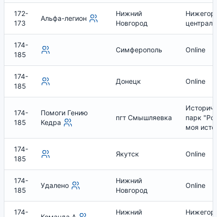
172-
Нижний
Нижегор
Альфа-легион
173
Новгород
централь
174-
Симферополь
Online
185
174-
Донецк
Online
185
Историч
174-
Помоги Гению
пгт Смышляевка
парк "Ро
185
Кедра
моя исто
174-
Якутск
Online
185
174-
Нижний
Удалено
Online
185
Новгород
174-
Нижний
Нижегор
Команда А