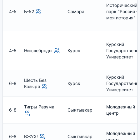
Исторический
4-5
Б-52
Самара
парк "Россия –
моя история"
Курский
4-5
Ницшеброды
Курск
Государственн
Университет
Курский
Шесть Без
6-8
Курск
Государственн
Козыря
Университет
Тигры Разума
Молодежный
6-8
Сыктывкар
центр
Молодежный
6-8
ВЖУХ!
Сыктывкар
центр