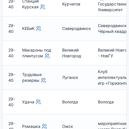
29-
Станция
Курчатов
Государственн
40
Курская
Университет
29-
Северодвинск:
КЕБиК
Северодвинск
40
Чёрный квадра
29-
Макароны под
Великий
Великий Новго
40
плинтусом
Новгород
- НовГУ
Клуб
29-
Трудовые
Луганск
интеллектуаль
40
резервы
игр «Горизонты
29-
Удача
Вологда
Вологда
40
29-
мероприятное
Ромашка
Омск