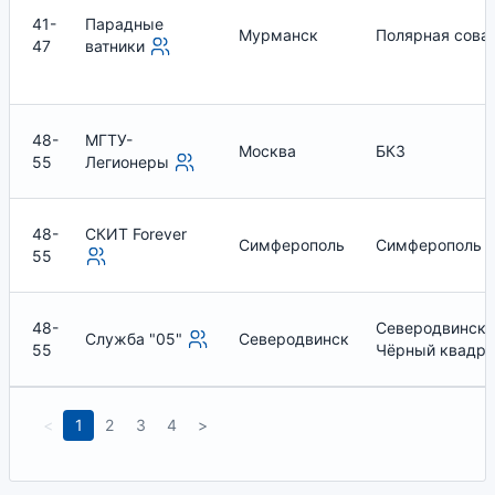
41-
Парадные
Мурманск
Полярная сова
47
ватники
48-
МГТУ-
Москва
БКЗ
55
Легионеры
48-
СКИТ Forever
Симферополь
Симферополь
55
48-
Северодвинск:
Служба "05"
Северодвинск
55
Чёрный квадра
<
1
2
3
4
>