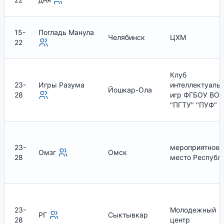
15-
Погладь Манула
Челябинск
ЦХМ
22
Клуб
23-
Игры Разума
интеллектуаль
Йошкар-Ола
28
игр ФГБОУ ВО
"ПГТУ" "ПУФ"
23-
мероприятное
Омзг
Омск
28
место Республ
23-
Молодежный
РГ
Сыктывкар
28
центр