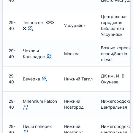
40
место Республ
Центральная
29-
Тигров нет 🐯🐯
городская
Уссурийск
40
❌
библиотека
Уссурийск
Божью коровк
29-
Чехов и
Москва
спаси\Suckin
40
Кальвадос
diesel
29-
ДК им. И. В.
Вечёрка
Нижний Тагил
40
Окунева
29-
Millennium Falcon
Нижний
Нижегородска
40
Новгород
центральная
29-
Пиши поперёк
Нижний
Нижегородска
40
Новгород
центральная