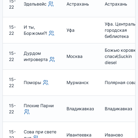
15-
Эдельвейс
Астрахань
Астрахань
22
Уфа. Централь
15-
И ты,
Уфа
городская
22
Боржоми?!
библиотека
Божью коровк
15-
Дурдом
Москва
спаси\Suckin
22
интроверта
diesel
15-
Поморы
Мурманск
Полярная сова
22
15-
Плохие Парни
Владикавказ
Владикавказ
22
15-
Сова при свете
Ивантеевка
Иваново
22
дня